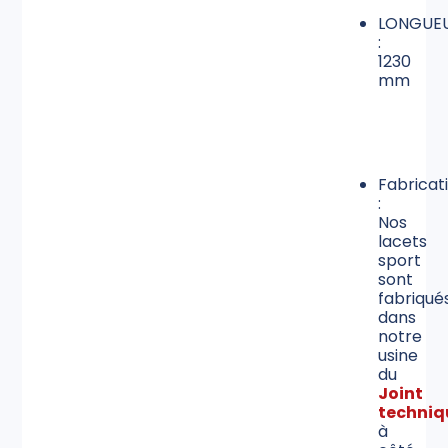
LONGUE
:
1230
mm
Fabricat
:
Nos
lacets
sport
sont
fabriqué
dans
notre
usine
du
Joint
techniq
à