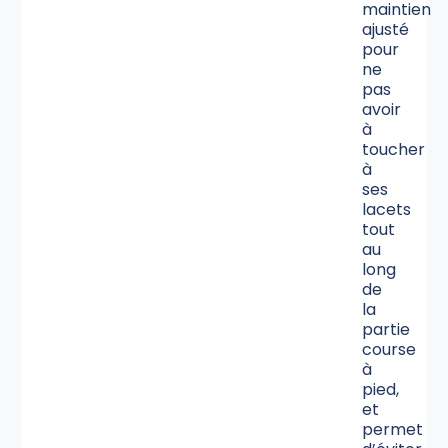
maintien
ajusté
pour
ne
pas
avoir
à
toucher
à
ses
lacets
tout
au
long
de
la
partie
course
à
pied,
et
permet