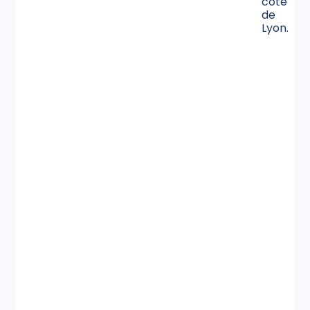
côté
de
Lyon.