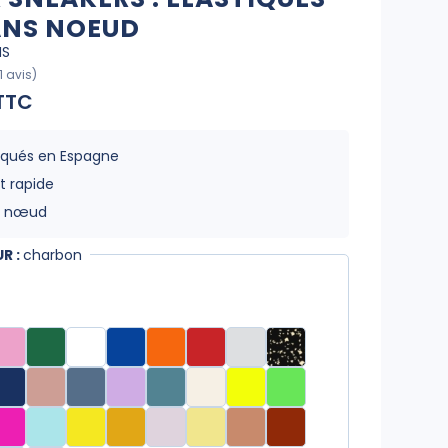
ANS NOEUD
NS
1 avis)
TTC
iqués en Espagne
t rapide
s nœud
R :
charbon