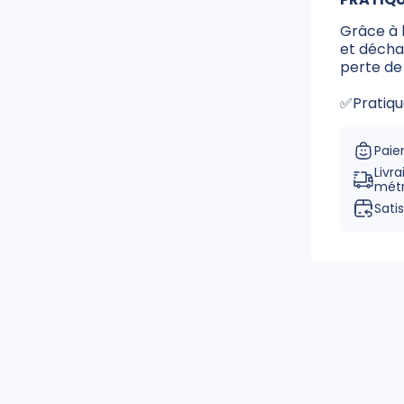
Grâce à l
et déchau
perte de
✅Pratiqu
Paie
Livr
métr
Sati