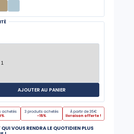
ITÉ
AJOUTER AU PANIER
s achetés
3 produits achetés
À partir de 35€
0%
-15%
livraison offerte !
T QUI VOUS RENDRA LE QUOTIDIEN PLUS
E !