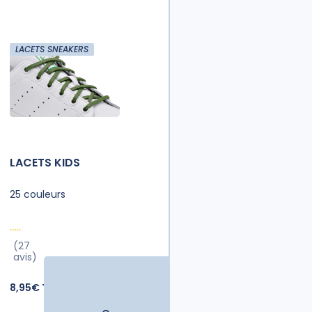
LACETS SNEAKERS
LACETS KIDS
25 couleurs
(27
avis)
8,95€ TTC