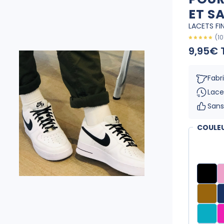
ET S
LACETS FI
(10
9,95€ 
Fabr
Lace
San
COULEU