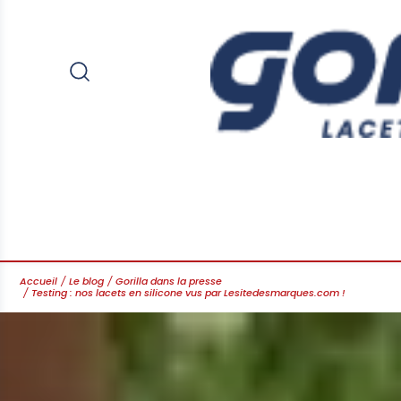
Accueil
Le blog
Gorilla dans la presse
Testing : nos lacets en silicone vus par Lesitedesmarques.com !